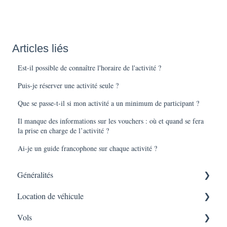
Articles liés
Est-il possible de connaître l'horaire de l'activité ?
Puis-je réserver une activité seule ?
Que se passe-t-il si mon activité a un minimum de participant ?
Il manque des informations sur les vouchers : où et quand se fera
la prise en charge de l’activité ?
Ai-je un guide francophone sur chaque activité ?
Généralités
Location de véhicule
CGV'S
Vols
Utilisation Plateforme
Conducteur / Formalités de prise du véhicule