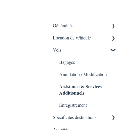
Généralités
Location de véhicule
CGV'S
Vols
Utilisation Plateforme
Conducteur / Formalités de
prise du véhicule
Facturation
Bagages
Assurances
Autres questions générales
Annulation / Modification
Véhicule / Bagages
Assistance & Services
Modifications
Additionnels
Options à régler à la prise du
véhicule
Enregistrement
Spécificités destinations
Activités
Amérique du Nord