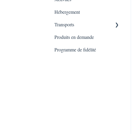
Hébergement
Amérique Latine
Transports
Europe
Produits en demande
Asie
Transferts
Programme de fidélité
Japon
Train
Costa Rica
Autres question sur les
transports
Transports en commun