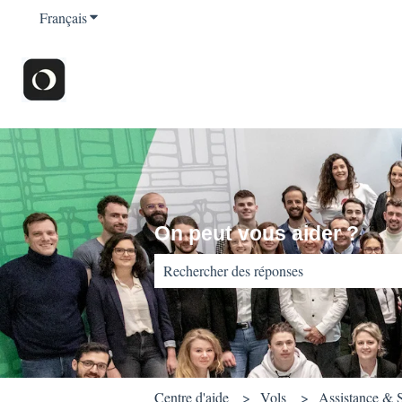
Français
Afficher le sous-menu pour les traductions
On peut vous aider ?
Il n'y a aucune suggestion car le champ d
Centre d'aide
Vols
Assistance & S