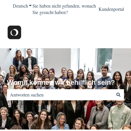
Deutsch
Untermenü für Übersetzungen anzeigen
Sie haben nicht gefunden, wonach
Kundenportal
Sie gesucht haben?
Womit können wir behilflich sein?
Es gibt keine Vorschläge, da das Suchfeld leer ist.