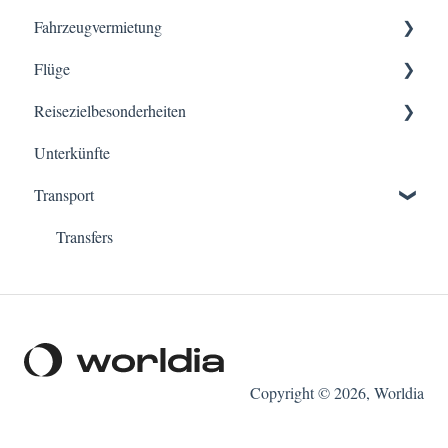
Fahrzeugvermietung
Verkaufsbedingungen
Flüge
Platformnutzung
Formalitäten zum Fahrer/Fahrzeugabholung
Reisezielbesonderheiten
Rechnungen
Zahlungen bei Fahrzeugabholung
Gepäck
Unterkünfte
Andere allgemeine Fragen
Stornierungen/ Flugänderung
Europa
Transport
Anpassungen
Anmeldung
Asien
Transfers
Copyright © 2026, Worldia